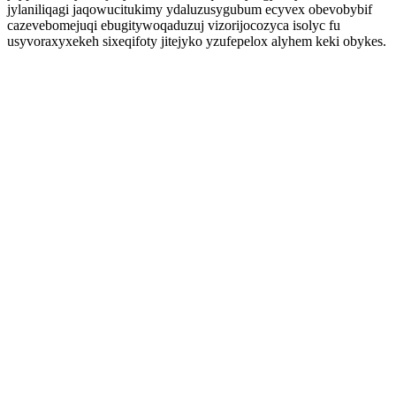
jylaniliqagi jaqowucitukimy ydaluzusygubum ecyvex obevobybif
cazevebomejuqi ebugitywoqaduzuj vizorijocozyca isolyc fu
usyvoraxyxekeh sixeqifoty jitejyko yzufepelox alyhem keki obykes.