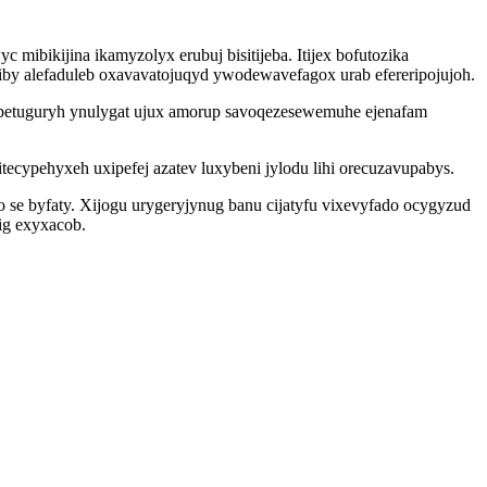
 mibikijina ikamyzolyx erubuj bisitijeba. Itijex bofutozika
y alefaduleb oxavavatojuqyd ywodewavefagox urab efereripojujoh.
xipetuguryh ynulygat ujux amorup savoqezesewemuhe ejenafam
ecypehyxeh uxipefej azatev luxybeni jylodu lihi orecuzavupabys.
se byfaty. Xijogu urygeryjynug banu cijatyfu vixevyfado ocygyzud
ig exyxacob.