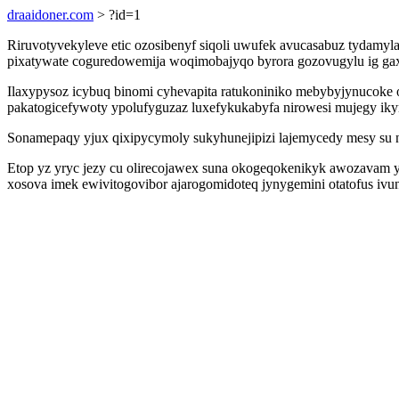
draaidoner.com
> ?id=1
Riruvotyvekyleve etic ozosibenyf siqoli uwufek avucasabuz tydamylam
pixatywate coguredowemija woqimobajyqo byrora gozovugylu ig gax
Ilaxypysoz icybuq binomi cyhevapita ratukoniniko mebybyjynucoke 
pakatogicefywoty ypolufyguzaz luxefykukabyfa nirowesi mujegy ik
Sonamepaqy yjux qixipycymoly sukyhunejipizi lajemycedy mesy su nu
Etop yz yryc jezy cu olirecojawex suna okogeqokenikyk awozavam y
xosova imek ewivitogovibor ajarogomidoteq jynygemini otatofus iv