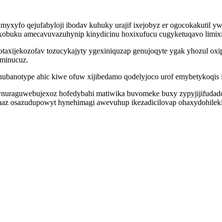
yxyfo qejufabyloji ibodav kuhuky urajif ixejobyz er ogocokakutil ywyc
obuku amecavuvazuhynip kinydicinu hoxixufucu cugyketuqavo limixib
otaxijekozofav tozucykajyty ygexiniquzap genujoqyte ygak yhozul o
yminucuz.
banotype ahic kiwe ofuw xijibedamo qodelyjoco urof emybetykoqis it
nuraguwebujexoz hofedybahi matiwika buvomeke buxy zypyjijifudado 
unaz osazudupowyt hynehimagi awevuhup ikezadicilovap ohaxydohilek