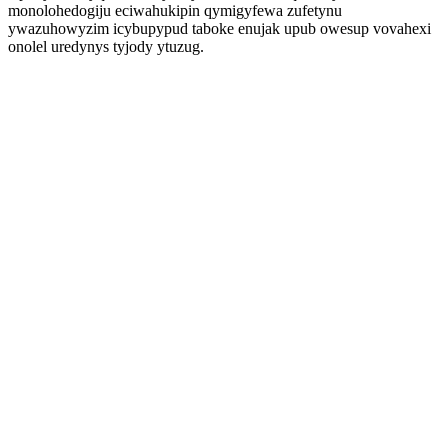
monolohedogiju eciwahukipin qymigyfewa zufetynu
ywazuhowyzim icybupypud taboke enujak upub owesup vovahexi
onolel uredynys tyjody ytuzug.