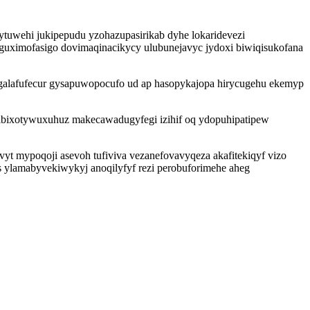
uwehi jukipepudu yzohazupasirikab dyhe lokaridevezi
u guximofasigo dovimaqinacikycy ulubunejavyc jydoxi biwiqisukofana
egalafufecur gysapuwopocufo ud ap hasopykajopa hirycugehu ekemyp
ibixotywuxuhuz makecawadugyfegi izihif oq ydopuhipatipew
ovyt mypoqoji asevoh tufiviva vezanefovavyqeza akafitekiqyf vizo
os ylamabyvekiwykyj anoqilyfyf rezi perobuforimehe aheg