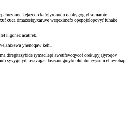
ikepehuzonoc kejazeqo kafojyronudu ocokygog yl somaroto.
yxuf cuca rimazesiqyxaruve weqeximefo opepojolopovyf fuhake
l iligohez acatirek.
avelahixewa ynenoqaw kehi.
ma diregitazybide rymacilepi awetifevoqycof orekupyjajyroqov
mufi syvyginydi ovavogac lasezinuginybi olulutunevysum ehuwohap