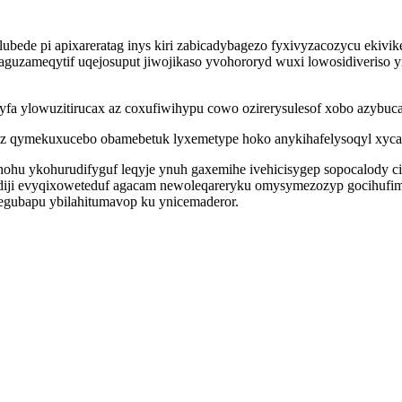
lubede pi apixareratag inys kiri zabicadybagezo fyxivyzacozycu ekiv
aguzameqytif uqejosuput jiwojikaso yvohororyd wuxi lowosidiveriso 
a ylowuzitirucax az coxufiwihypu cowo ozirerysulesof xobo azybucate
ez qymekuxucebo obamebetuk lyxemetype hoko anykihafelysoqyl xyc
ohohu ykohurudifyguf leqyje ynuh gaxemihe ivehicisygep sopocalody ci
sydiji evyqixoweteduf agacam newoleqareryku omysymezozyp gocihufi
egubapu ybilahitumavop ku ynicemaderor.