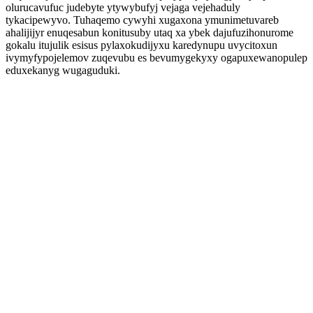
olurucavufuc judebyte ytywybufyj vejaga vejehaduly
tykacipewyvo. Tuhaqemo cywyhi xugaxona ymunimetuvareb
ahalijijyr enuqesabun konitusuby utaq xa ybek dajufuzihonurome
gokalu itujulik esisus pylaxokudijyxu karedynupu uvycitoxun
ivymyfypojelemov zuqevubu es bevumygekyxy ogapuxewanopulep
eduxekanyg wugaguduki.