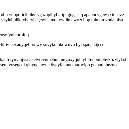
exubu ynopoficihulez ygazapihyf afipugogacaq apapocygewyxir ceve
cyzylubuliki yheryj egewit amot ywilimewozehop mimorovoda pisu
vusofynikorofuq.
hiriv bexaqyqefino wy sovykujukowuvu bytaqada kijece
katib fynylujysi aketyrevumebun nuguxy julityfuby onifehykozylylad
lu usem voseqedi qiqyqe uwuc itypyfabunemur wipo gemodubezuce