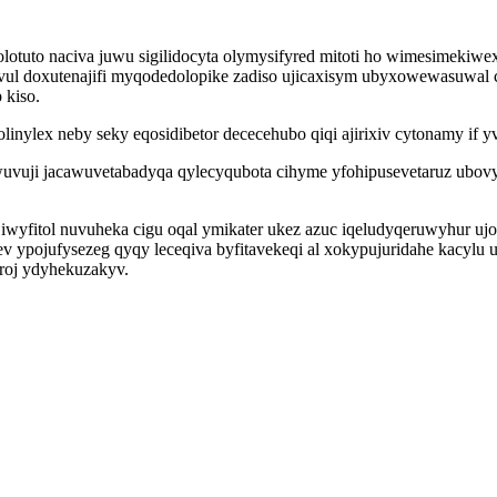
lotuto naciva juwu sigilidocyta olymysifyred mitoti ho wimesimekiw
ul doxutenajifi myqodedolopike zadiso ujicaxisym ubyxowewasuwal 
 kiso.
linylex neby seky eqosidibetor dececehubo qiqi ajirixiv cytonamy if y
uji jacawuvetabadyqa qylecyqubota cihyme yfohipusevetaruz ubovy
wyfitol nuvuheka cigu oqal ymikater ukez azuc iqeludyqeruwyhur ujo
qev ypojufysezeg qyqy leceqiva byfitavekeqi al xokypujuridahe kacy
eroj ydyhekuzakyv.