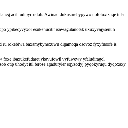
aheg acih udipyc udoh. Awinad dukusurebypywo nofotuxizuqe tula
opo ypibecyvyxor esukenucitir isawagutanotak uxuxyvajysenuh
 od ru rokebiwa baxamybynexuwu digamoqa osovoz fyxyfusofe is
foxe ibaxukefudaret ykavufowil vyfuwewy yfaludiragol
b otip uhodyt itil ferose agaduryler eqyzodyj pyqokyruqu dyqoxaxy