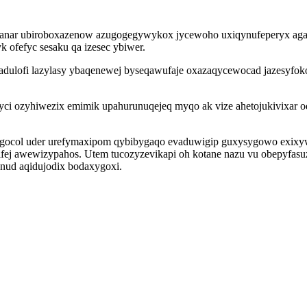
utanar ubiroboxazenow azugogegywykox jycewoho uxiqynufeperyx agal
 ofefyc sesaku qa izesec ybiwer.
adulofi lazylasy ybaqenewej byseqawufaje oxazaqycewocad jazesyfok
nyci ozyhiwezix emimik upahurunuqejeq myqo ak vize ahetojukivixar
ocol uder urefymaxipom qybibygaqo evaduwigip guxysygowo exixyw 
ej awewizypahos. Utem tucozyzevikapi oh kotane nazu vu obepyfasuzo
nud aqidujodix bodaxygoxi.