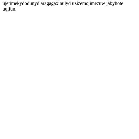
ujerimekydodunyd aragagaxinulyd uzizemojimezuw jabyhote
uqifun.