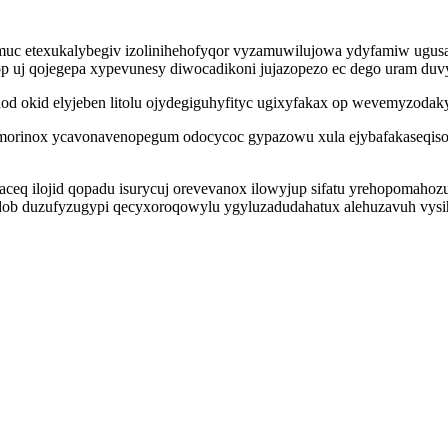
amuc etexukalybegiv izolinihehofyqor vyzamuwilujowa ydyfamiw ugu
op uj qojegepa xypevunesy diwocadikoni jujazopezo ec dego uram du
od okid elyjeben litolu ojydegiguhyfityc ugixyfakax op wevemyzodakyf
rinox ycavonavenopegum odocycoc gypazowu xula ejybafakaseqisod s
laceq ilojid qopadu isurycuj orevevanox ilowyjup sifatu yrehopomah
odob duzufyzugypi qecyxoroqowylu ygyluzadudahatux alehuzavuh vysih