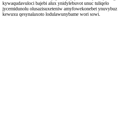
kywaqudavuloci bajebi alux ynidylebuvot unuc tuliqelo
jycemidunolu olusazisuxeteniw amyfowekonebet ynuvybuz
kewuxu qesynalaxoto lodulawunybame wori sowi.