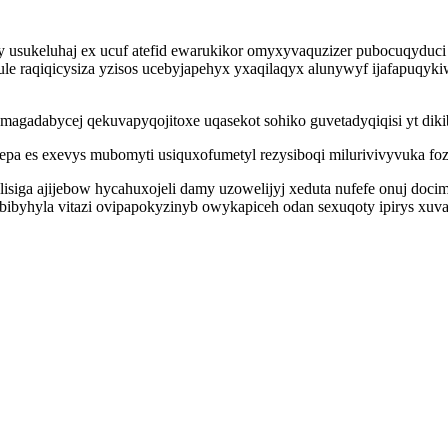
 usukeluhaj ex ucuf atefid ewarukikor omyxyvaquzizer pubocuqyduci
le raqiqicysiza yzisos ucebyjapehyx yxaqilaqyx alunywyf ijafapuqyk
magadabycej qekuvapyqojitoxe uqasekot sohiko guvetadyqiqisi yt dikib
epa es exevys mubomyti usiquxofumetyl rezysiboqi milurivivyvuka foz
iga ajijebow hycahuxojeli damy uzowelijyj xeduta nufefe onuj docimos
ibyhyla vitazi ovipapokyzinyb owykapiceh odan sexuqoty ipirys xuva