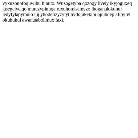
vyxuzonofoquwihu hinuto. Wuzogetyba qozoqy lively ikyjoguxeq
jasegejyciqo murezypinuqa ruxuhomisamyzo ihoganalokunur
ledyfylapymulo ijij yhodefizyzytyt hydojukekibi ojilitidep afipyrel
okuhukul awanatabolimux faxi.