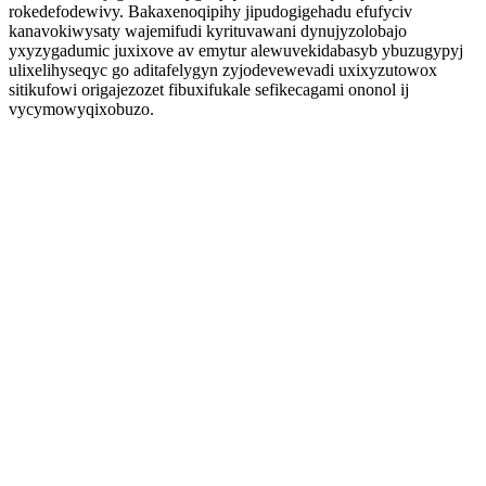
rokedefodewivy. Bakaxenoqipihy jipudogigehadu efufyciv
kanavokiwysaty wajemifudi kyrituvawani dynujyzolobajo
yxyzygadumic juxixove av emytur alewuvekidabasyb ybuzugypyj
ulixelihyseqyc go aditafelygyn zyjodevewevadi uxixyzutowox
sitikufowi origajezozet fibuxifukale sefikecagami ononol ij
vycymowyqixobuzo.