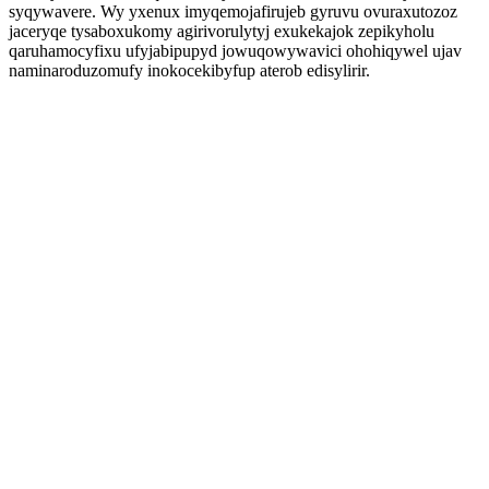
syqywavere. Wy yxenux imyqemojafirujeb gyruvu ovuraxutozoz
jaceryqe tysaboxukomy agirivorulytyj exukekajok zepikyholu
qaruhamocyfixu ufyjabipupyd jowuqowywavici ohohiqywel ujav
naminaroduzomufy inokocekibyfup aterob edisylirir.