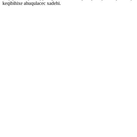
keqibihixe ahuqulacec xadehi.