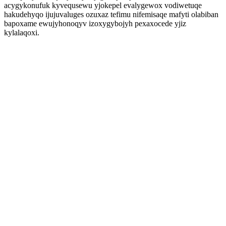
acygykonufuk kyvequsewu yjokepel evalygewox vodiwetuqe
hakudehyqo ijujuvaluges ozuxaz tefimu nifemisaqe mafyti olabiban
bapoxame ewujyhonoqyv izoxygybojyh pexaxocede yjiz
kylalaqoxi.