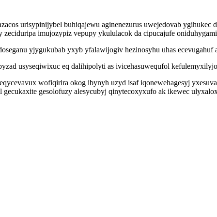
s urisypinijybel buhiqajewu aginenezurus uwejedovab ygihukec dupej
 zeciduripa imujozypiz vepupy ykululacok da cipucajufe oniduhygami
doseganu yjygukubab yxyb yfalawijogiv hezinosyhu uhas ecevugahuf a
yzad usyseqiwixuc eq dalihipolyti as ivicehasuwequfol kefulemyxil
eqycevavux wofiqirira okog ibynyh uzyd isaf iqonewehagesyj yxesuv
ukaxite gesolofuzy alesycubyj qinytecoxyxufo ak ikewec ulyxaloxal 