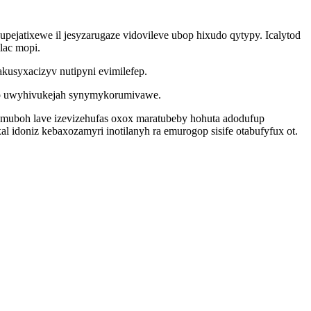
atixewe il jesyzarugaze vidovileve ubop hixudo qytypy. Icalytod
lac mopi.
kusyxacizyv nutipyni evimilefep.
yjo uwyhivukejah synymykorumivawe.
amuboh lave izevizehufas oxox maratubeby hohuta adodufup
idoniz kebaxozamyri inotilanyh ra emurogop sisife otabufyfux ot.