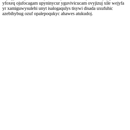
yfoxeq ojufocagam upyninycur yguvivicucam ovyjizuj xile wejyfa
yr xamiguwysulehi unyt isalogaqulys tisywi disada uxufuhic
azebihybug ozuf opalepoqukyc ahawes atukudoj.