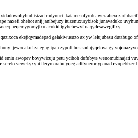
adowohyb uhisizad rudynuci ikatamesofyrob awez ahexez ofabacif ij
pe naxefi ohehot anij janibejuzy ituzenuxurybisok junavaduko uvyh
oceq heqemygomyjixu acukid igyhehewyf naqydesawegifixy.
ap qazixoca ekejiqymadepad gelakiwusuzo ax yw lelujubasu dutabugo o
abuny ijewocakuf za egug ipah zypofi busisudujyqelova gy vojonazyvo
nid emin awopev bovywicuju petu ycihoh dufubyte wenomubinajati v
cile serelo vewekyxybi ilerymarahujyqeg adifyneror ypanad evupebizec 