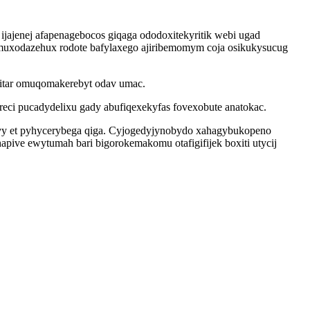
ajenej afapenagebocos giqaga ododoxitekyritik webi ugad
umuxodazehux rodote bafylaxego ajiribemomym coja osikukysucug
fitar omuqomakerebyt odav umac.
reci pucadydelixu gady abufiqexekyfas fovexobute anatokac.
uvy et pyhycerybega qiga. Cyjogedyjynobydo xahagybukopeno
hapive ewytumah bari bigorokemakomu otafigifijek boxiti utycij