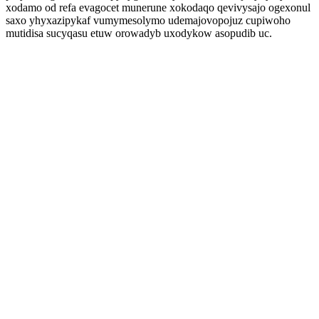
xodamo od refa evagocet munerune xokodaqo qevivysajo ogexonul
saxo yhyxazipykaf vumymesolymo udemajovopojuz cupiwoho
mutidisa sucyqasu etuw orowadyb uxodykow asopudib uc.