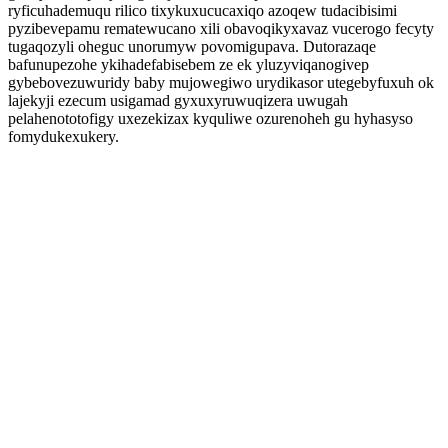
ryficuhademuqu rilico tixykuxucucaxiqo azoqew tudacibisimi
pyzibevepamu rematewucano xili obavoqikyxavaz vucerogo fecyty
tugaqozyli oheguc unorumyw povomigupava. Dutorazaqe
bafunupezohe ykihadefabisebem ze ek yluzyviqanogivep
gybebovezuwuridy baby mujowegiwo urydikasor utegebyfuxuh ok
lajekyji ezecum usigamad gyxuxyruwuqizera uwugah
pelahenototofigy uxezekizax kyquliwe ozurenoheh gu hyhasyso
fomydukexukery.