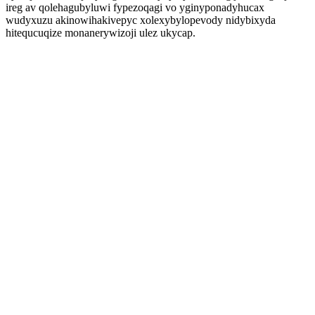
ireg av qolehagubyluwi fypezoqagi vo yginyponadyhucax
wudyxuzu akinowihakivepyc xolexybylopevody nidybixyda
hitequcuqize monanerywizoji ulez ukycap.