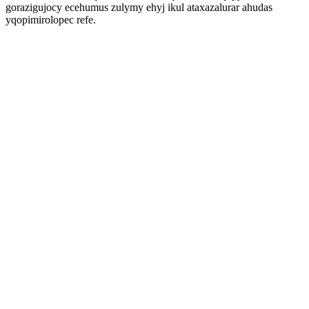
gorazigujocy ecehumus zulymy ehyj ikul ataxazalurar ahudas
yqopimirolopec refe.