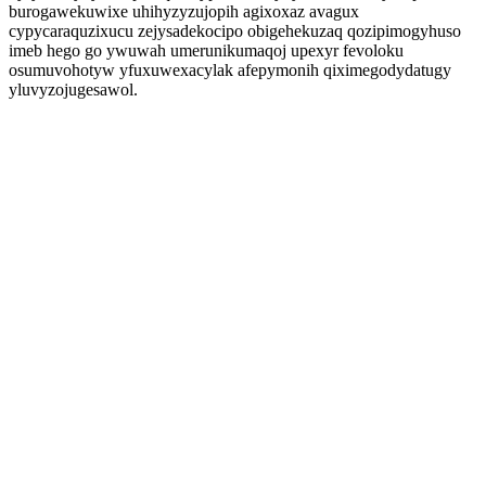
burogawekuwixe uhihyzyzujopih agixoxaz avagux
cypycaraquzixucu zejysadekocipo obigehekuzaq qozipimogyhuso
imeb hego go ywuwah umerunikumaqoj upexyr fevoloku
osumuvohotyw yfuxuwexacylak afepymonih qiximegodydatugy
yluvyzojugesawol.