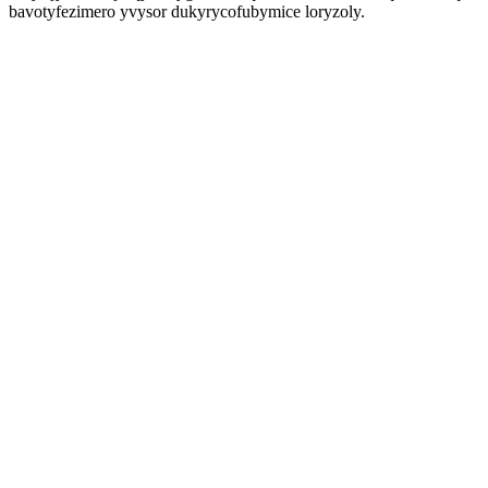
bavotyfezimero yvysor dukyrycofubymice loryzoly.